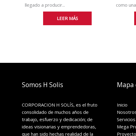
llegado a producir...
como una 
LEER MÁS
Somos H Solis
Mapa d
CORPORACION H SOLÍS, es el fruto
Inicio
consolidado de muchos años de
Nosotro
trabajo, esfuerzo y dedicación; de
Servicios
ideas visionarias y emprendedoras,
Mega Pr
que han sido hechas realidad de la
Proyecto