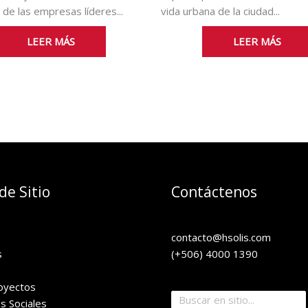
de las empresas líderes...
vida urbana de la ciudad...
LEER MÁS
LEER MÁS
e Sitio
Contáctenos
contacto@hsolis.com
s
(+506) 4000 1390
oyectos
s Sociales