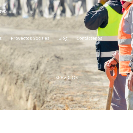
Search
390
s
Proyectos Sociales
Blog
Contáctenos
SERVICIOS